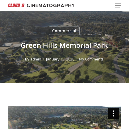
Menu
Skip
to
Close
main
Menu
content
Commercial
Green Hills Memorial Park
By
admin
January 15, 2020
No Comments